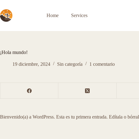
S
a
Home
Services
l
t
a
r
a
l
c
¡Hola mundo!
o
n
19 diciembre, 2024
Sin categoría
1 comentario
t
e
n
i
d
o
Bienvenido(a) a WordPress. Esta es tu primera entrada. Edítala o bórra