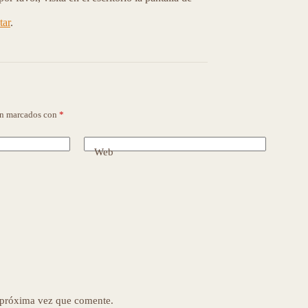
tar
.
án marcados con
*
Web
a próxima vez que comente.